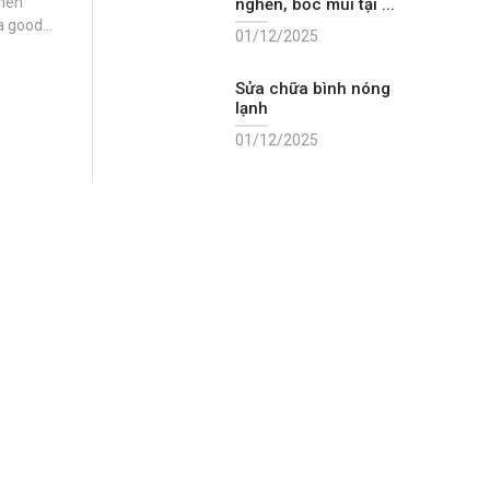
when
nghẽn, bốc mùi tại ...
 a good
01/12/2025
in mobile
Sửa chữa bình nóng
lạnh
01/12/2025