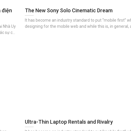
 điện
The New Sony Solo Cinematic Dream
It has become an industry standard to put “mobile first” 
i Nhà Uy
designing for the mobile web and while this is, in general,
thing – it has also left to a neglect of the tablet platform 
design
 an toàn
iểu kỹ
Ultra-Thin Laptop Rentals and Rivalry