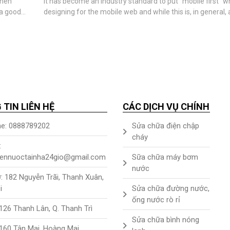
when
It has become an industry standard to put “mobile first” 
 a good
designing for the mobile web and while this is, in general,
in mobile
thing – it has also left to a neglect of the tablet platform 
design
i trong
TIN LIÊN HỆ
CÁC DỊCH VỤ CHÍNH
ne: 0888789202
Sửa chữa điện chập
cháy
:
iennuoctainha24gio@gmail.com
Sữa chữa máy bơm
nước
ở: 182 Nguyễn Trãi, Thanh Xuân,
i
Sửa chữa đường nước,
ống nước rò rỉ
126 Thanh Lân, Q. Thanh Trì
Sửa chữa bình nóng
 160 Tân Mai, Hoàng Mai