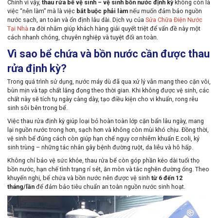
Chính vì vậy,
thau rửa bể vệ sinh – vệ sinh bồn nước định kỳ
không còn là
việc “nên làm” mà là việc
bắt buộc phải làm
nếu muốn đảm bảo nguồn
nước sạch, an toàn và ổn định lâu dài. Dịch vụ của
Sửa Chữa Điện Nước
Tại Nhà
ra đời nhằm giúp khách hàng giải quyết triệt để vấn đề này một
cách nhanh chóng, chuyên nghiệp và tuyệt đối an toàn.
Vì sao bể chứa và bồn nước cần được thau
rửa định kỳ?
Trong quá trình sử dụng, nước máy dù đã qua xử lý vẫn mang theo cặn vôi,
bùn mịn và tạp chất lắng đọng theo thời gian. Khi không được vệ sinh, các
chất này sẽ tích tụ ngày càng dày, tạo điều kiện cho vi khuẩn, rong rêu
sinh sôi bên trong bể.
Việc thau rửa định kỳ giúp loại bỏ hoàn toàn lớp cặn bẩn lâu ngày, mang
lại nguồn nước trong hơn, sạch hơn và không còn mùi khó chịu. Đồng thời,
vệ sinh bể đúng cách còn giúp hạn chế nguy cơ nhiễm khuẩn E.coli, ký
sinh trùng – những tác nhân gây bệnh đường ruột, da liễu và hô hấp.
Không chỉ bảo vệ sức khỏe, thau rửa bể còn góp phần kéo dài tuổi thọ
bồn nước, hạn chế tình trạng rỉ sét, ăn mòn và tắc nghẽn đường ống. Theo
khuyến nghị, bể chứa và bồn nước nên được vệ sinh
từ 6 đến 12
tháng/lần
để đảm bảo tiêu chuẩn an toàn nguồn nước sinh hoạt.