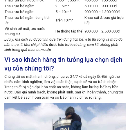
Thau rửa bồn nước inox
1500 – 3000 lít
400.000 – 700.000đ
Thau rửa bể ngầm
2 – 5 m³
600.000 – 900.000đ
Thau rửa bể ngầm
5 – 10 m³
900.000 – 1.300.000đ
Thau rửa bể ngầm dung tích
Khảo sát & báo giá trực
Trên 10 m³
lớn
tiếp
Vệ sinh bể mái, téc nước
Hệ thống tập thể
900.000 – 2.500.000đ
chung cư
Lưu ý: Giá dịch vụ được tính dựa trên dung tích bể, vị trí thi công và mức độ
bẩn thực tế. Mọi chi phí đều được báo trước rõ ràng, cam kết không phát
sinh trong quá trình thực hiện.
Vì sao khách hàng tin tưởng lựa chọn dịch
vụ của chúng tôi?
Chúng tôi có mặt nhanh chóng, phục vụ 24/7 kể cả ngày lễ. Đội ngũ thợ
nhiều năm kinh nghiệm, làm việc cẩn thận, sạch sẽ và có trách nhiệm.
Trang thiết bị hiện đại, hóa chất an toàn, không làm hư hại bể hay bồn
nước. Báo giá minh bạch, không phát sinh. Sau khi hoàn thành, chúng tôi
cam kết bể sạch hoàn toàn và có bảo hành dịch vụ rõ ràng.