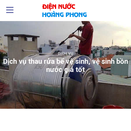
DỊCH VỤ
Dịch vụ thau rửa bể vệ sinh, vệ sinh bồn
nước giá tốt