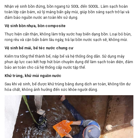
Nhận vệ sinh bồn đứng, bồn ngang từ 500L đến 5000L. Làm sạch hoàn
toàn lớp cặn bám, xử lý mảng bẩn gây mùi, giúp bồn sáng sạch trở lại và
đảm bảo nguồn nước an toàn khi sử dụng.
Vệ sinh bồn nhựa, bồn composite
Thực hiện cẩn thận, không làm trầy xước hay biến dạng bồn. Loại bỏ bùn,
rong rêu và cặn bẩn bám lâu ngày, trả lại bồn nước sạch sẽ, không mùi.
Vệ sinh bể mái, bể téc nước chung cư
Kiểm tra tổng thể thành bể, nắp bể và hệ thống ống dẫn. Sử dụng máy
phun áp lực cao kết hợp hút bùn chuyên dụng để làm sạch toàn diện, đảm
bảo an toàn cho cả hệ thống cấp nước tập thể.
Khử trùng, khử mùi nguồn nước
Sau khi vệ sinh, bể được khử trùng bằng dung dịch an toàn, không tồn dư
hóa chất, không ảnh hưởng đến sức khỏe người dùng.