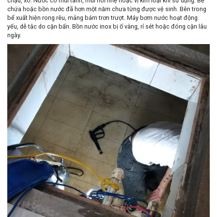
chậu, xô. Nước có mùi tanh, mùi hôi nhẹ hoặc vị kim loại khi sử dụng. Bể
chứa hoặc bồn nước đã hơn một năm chưa từng được vệ sinh. Bên trong
bể xuất hiện rong rêu, mảng bám trơn trượt. Máy bơm nước hoạt động
yếu, dễ tắc do cặn bẩn. Bồn nước inox bị ố vàng, rỉ sét hoặc đóng cặn lâu
ngày.