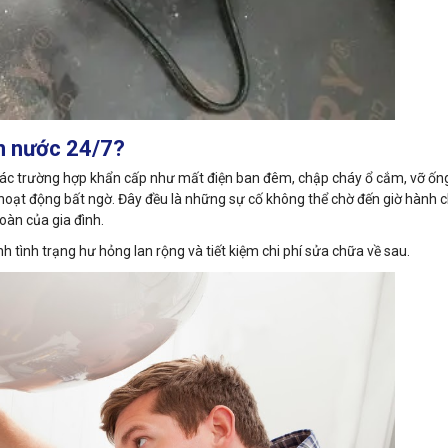
ện nước 24/7?
g các trường hợp khẩn cấp như mất điện ban đêm, chập cháy ổ cắm, vỡ ố
ạt động bất ngờ. Đây đều là những sự cố không thể chờ đến giờ hành ch
oàn của gia đình.
ánh tình trạng hư hỏng lan rộng và tiết kiệm chi phí sửa chữa về sau.