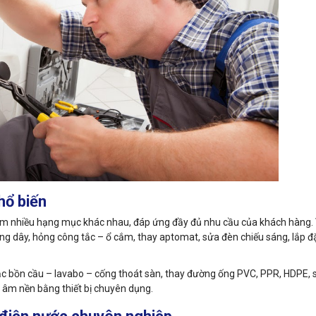
hổ biến
m nhiều hạng mục khác nhau, đáp ứng đầy đủ nhu cầu của khách hàng. 
ng dây, hỏng công tắc – ổ cắm, thay aptomat, sửa đèn chiếu sáng, lắp đ
 tắc bồn cầu – lavabo – cống thoát sàn, thay đường ống PVC, PPR, HDPE,
 âm nền bằng thiết bị chuyên dụng.