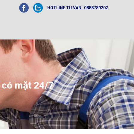
HOTLINE TƯ VẤN:
0888789202
 có mặt 24/7