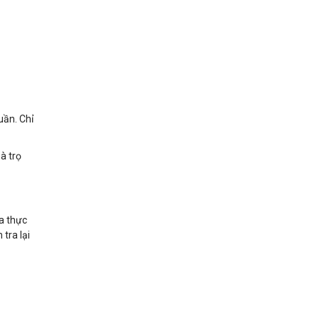
uần. Chỉ
à trọ
ra thực
tra lại