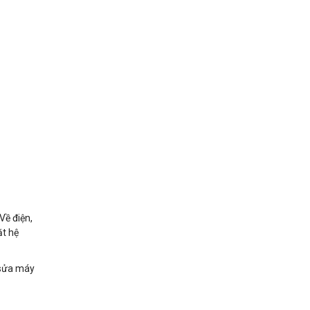
Về điện,
ặt hệ
 sửa máy