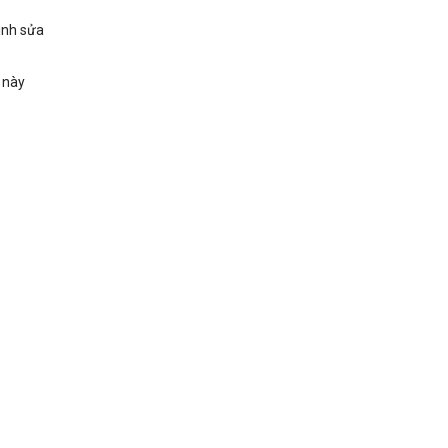
ình sửa
u này