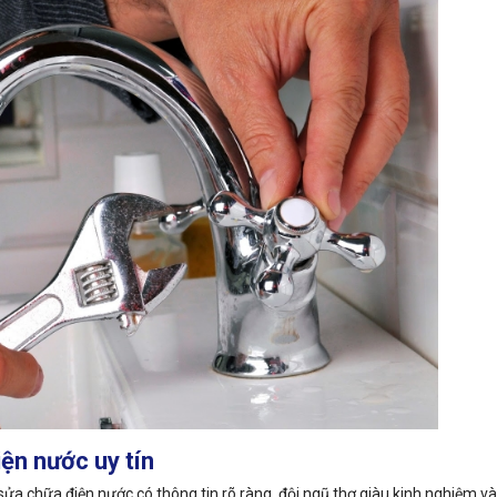
iện nước uy tín
ửa chữa điện nước có thông tin rõ ràng, đội ngũ thợ giàu kinh nghiệm v