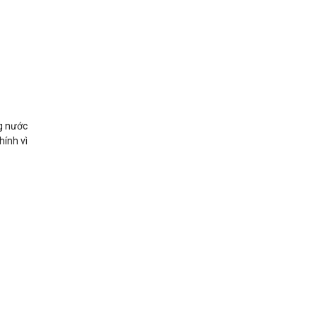
ng nước
ính vì