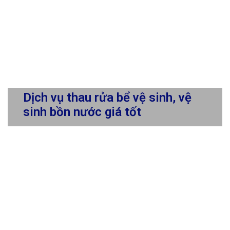
Dịch vụ thau rửa bể vệ sinh, vệ
sinh bồn nước giá tốt