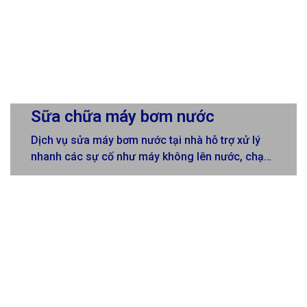
Sữa chữa máy bơm nước
Dịch vụ sửa máy bơm nước tại nhà hỗ trợ xử lý
nhanh các sự cố như máy không lên nước, chạy
yếu, kêu to, chập điện, hỏng tăng áp… Kỹ thuật
viên có mặt nhanh sau 15–30 phút, kiểm tra
chính xác nguyên nhân và sửa chữa trực tiếp tại
chỗ. Quy trình làm việc rõ ràng, báo giá trước khi
sửa, linh kiện đảm bảo chất lượng, giúp máy bơm
hoạt động ổn định, an toàn và bền lâu.