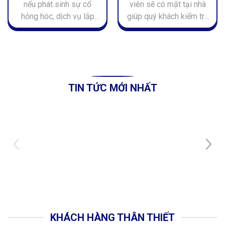
nếu phát sinh sự cố
viên sẽ có mặt tại nhà
hỏng hóc, dịch vụ lắp
giúp quý khách kiểm tra
đặt và bảo dưỡng thiết
và khắc phục các lỗi sự
bị điện lạnh tận nơi.
cố mà không phải chờ
đợi lâu.
TIN TỨC MỚI NHẤT
KHÁCH HÀNG THÂN THIẾT