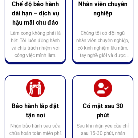
Chế độ bảo hành
Nhân viên chuyên
dài hạn – dịch vụ
nghiệp
hậu mãi chu đáo
Làm xong không phải là
Chúng tôi có đội ngũ
hết. Tôi luôn đồng hành
nhân viên chuyên nghiệp,
và chịu trách nhiệm với
có kinh nghiệm lâu năm,
công việc mình làm.
tay nghề giỏi và được
đào tạo bài bản, làm
việc nhiệt tình.
Bảo hành lắp đặt
Có mặt sau 30
tận nơi
phút
Nhận bảo hành sau sửa
Sau khi nhận yêu cầu chỉ
chữa hoàn toàn miễn phí,
sau 15-30 phút, nhân