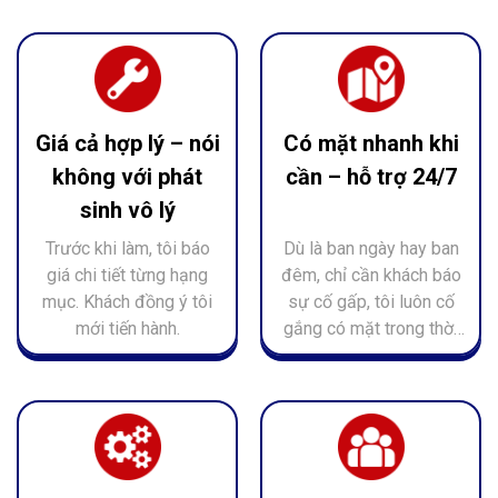
bồn nước, áp lực nước
– trung thực.
yếu… nên luôn đưa ra
hướng xử lý nhanh –
chuẩn – hiệu quả., liên
hệ
Giá cả hợp lý – nói
Có mặt nhanh khi
không với phát
cần – hỗ trợ 24/7
sinh vô lý
Trước khi làm, tôi báo
Dù là ban ngày hay ban
giá chi tiết từng hạng
đêm, chỉ cần khách báo
mục. Khách đồng ý tôi
sự cố gấp, tôi luôn cố
mới tiến hành.
gắng có mặt trong thời
gian sớm nhất.