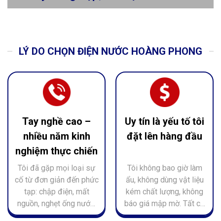
LÝ DO CHỌN ĐIỆN NƯỚC HOÀNG PHONG
Tay nghề cao –
Uy tín là yếu tố tôi
nhiều năm kinh
đặt lên hàng đầu
nghiệm thực chiến
Tôi đã gặp mọi loại sự
Tôi không bao giờ làm
cố từ đơn giản đến phức
ẩu, không dùng vật liệu
tạp: chập điện, mất
kém chất lượng, không
nguồn, nghẹt ống nước,
báo giá mập mờ. Tất cả
rò rỉ âm tường, hư phao
đều minh bạch – rõ ràng