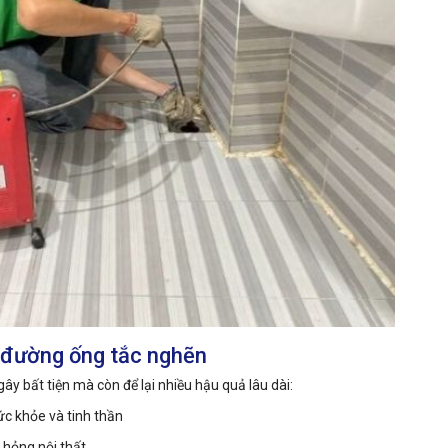
ý đường ống tắc nghẽn
ây bất tiện mà còn để lại nhiều hậu quả lâu dài:
c khỏe và tinh thần
 hỏng nội thất