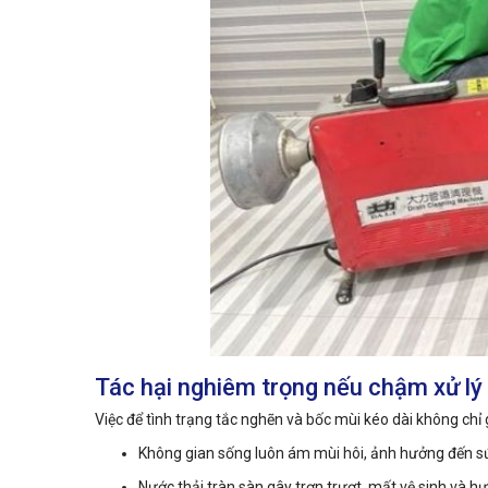
Tác hại nghiêm trọng nếu chậm xử l
Việc để tình trạng tắc nghẽn và bốc mùi kéo dài không chỉ g
Không gian sống luôn ám mùi hôi, ảnh hưởng đến sứ
Nước thải tràn sàn gây trơn trượt, mất vệ sinh và hư