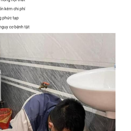
ốn kém chi phí
g phức tạp
nguy cơ bệnh tật