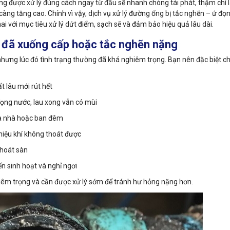
ng được xử lý đúng cách ngay từ đầu sẽ nhanh chóng tái phát, thậm chí 
càng tăng cao. Chính vì vậy, dịch vụ xử lý đường ống bị tắc nghẽn – ứ đọ
ai với mục tiêu xử lý dứt điểm, sạch sẽ và đảm bảo hiệu quả lâu dài.
 đã xuống cấp hoặc tắc nghẽn nặng
, nhưng lúc đó tình trạng thường đã khá nghiêm trọng. Bạn nên đặc biệt c
t lâu mới rút hết
ọng nước, lau xong vẫn có mùi
cửa nhà hoặc ban đêm
hiệu khí không thoát được
thoát sàn
n sinh hoạt và nghỉ ngơi
iêm trọng và cần được xử lý sớm để tránh hư hỏng nặng hơn.