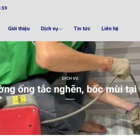
3.59
Giới thiệu
Dịch vụ
Tin tức
Liên hệ
DỊCH VỤ
ờng ống tắc nghẽn, bốc mùi tại