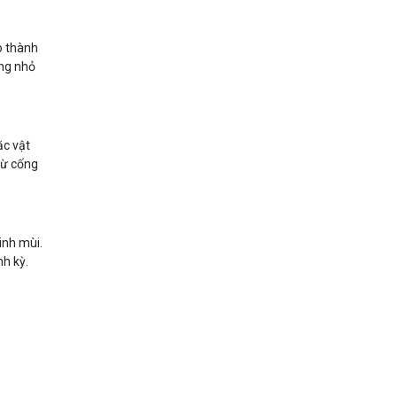
o thành
ống nhỏ
ặc vật
từ cống
inh mùi.
nh kỳ.