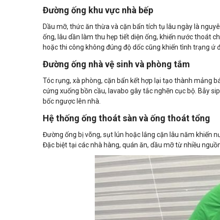
Đường ống khu vực nhà bếp
Dầu mỡ, thức ăn thừa và cặn bẩn tích tụ lâu ngày là nguy
ống, lâu dần làm thu hẹp tiết diện ống, khiến nước thoát 
hoặc thi công không đúng độ dốc cũng khiến tình trạng ứ 
Đường ống nhà vệ sinh và phòng tắm
Tóc rụng, xà phòng, cặn bẩn kết hợp lại tạo thành mảng b
cứng xuống bồn cầu, lavabo gây tắc nghẽn cục bộ. Bẫy sip
bốc ngược lên nhà.
Hệ thống ống thoát sàn và ống thoát tổng
Đường ống bị võng, sụt lún hoặc lắng cặn lâu năm khiến nư
Đặc biệt tại các nhà hàng, quán ăn, dầu mỡ từ nhiều nguồ