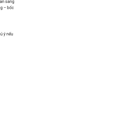
lan sang
ng – bốc
hú ý nếu