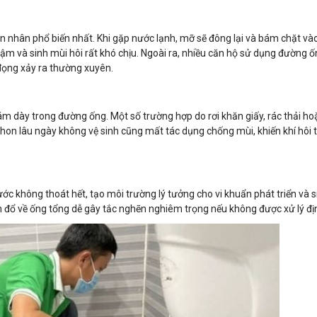
ên nhân phổ biến nhất. Khi gặp nước lạnh, mỡ sẽ đông lại và bám chặt và
chậm và sinh mùi hôi rất khó chịu. Ngoài ra, nhiều căn hộ sử dụng đường 
đọng xảy ra thường xuyên.
ám dày trong đường ống. Một số trường hợp do rơi khăn giấy, rác thải ho
hon lâu ngày không vệ sinh cũng mất tác dụng chống mùi, khiến khí hôi 
ớc không thoát hết, tạo môi trường lý tưởng cho vi khuẩn phát triển và s
n đổ về ống tổng dễ gây tắc nghẽn nghiêm trọng nếu không được xử lý đị