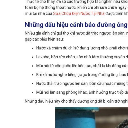
Thực tế cho thấy, đa số các trường hợp tắc nghẽn nếu khô
toàn bộ hệ thống thoát nước, khiến chi phí sửa chữa ngày 
mùi tại nhà của
Sửa Chữa Điện Nước Tại Nhà
được triển kh
Những dấu hiệu cảnh báo đường ống
Nhiều gia đình chỉ gọi thợ khi nước đã trào ngược lên sàn
gặp các biểu hiện sau:
Nước xả chậm dù chỉ sử dụng lượng nhỏ, phải chờ rấ
Lavabo, bồn rửa chén, sàn nhà tắm thường xuyên đ
Mùi hôi từ cống bốc lên liên tục, nhất là khi đóng 
Khi xả nước nghe tiếng ục ục trong đường ống, báo 
Nước thải trào ngược lên sàn, bồn cầu hoặc miệng 
Mùi hôi lan sang phòng khác, ảnh hưởng trực tiếp đế
Những dấu hiệu này cho thấy đường ống đã bị cản trở ngh