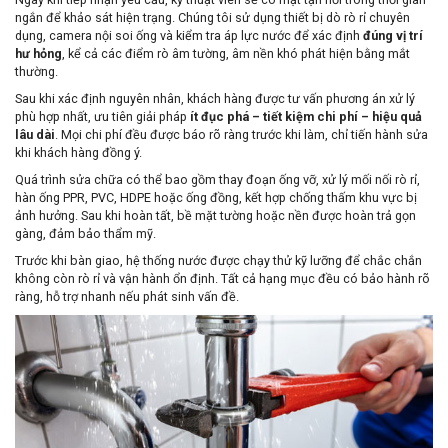
ngắn để khảo sát hiện trạng. Chúng tôi sử dụng thiết bị dò rò rỉ chuyên
dụng, camera nội soi ống và kiểm tra áp lực nước để xác định
đúng vị trí
hư hỏng
, kể cả các điểm rò âm tường, âm nền khó phát hiện bằng mắt
thường.
Sau khi xác định nguyên nhân, khách hàng được tư vấn phương án xử lý
phù hợp nhất, ưu tiên giải pháp
ít đục phá – tiết kiệm chi phí – hiệu quả
lâu dài
. Mọi chi phí đều được báo rõ ràng trước khi làm, chỉ tiến hành sửa
khi khách hàng đồng ý.
Quá trình sửa chữa có thể bao gồm thay đoạn ống vỡ, xử lý mối nối rò rỉ,
hàn ống PPR, PVC, HDPE hoặc ống đồng, kết hợp chống thấm khu vực bị
ảnh hưởng. Sau khi hoàn tất, bề mặt tường hoặc nền được hoàn trả gọn
gàng, đảm bảo thẩm mỹ.
Trước khi bàn giao, hệ thống nước được chạy thử kỹ lưỡng để chắc chắn
không còn rò rỉ và vận hành ổn định. Tất cả hạng mục đều có bảo hành rõ
ràng, hỗ trợ nhanh nếu phát sinh vấn đề.