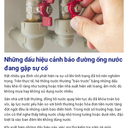
Những dấu hiệu cảnh báo đường ống nước
đang gặp sự cố
Rất nhiều gia đình chỉ phát hiện ra sự cố khi tình trạng đã trở nên nghiêm
trọng. Trên thực tế, hệ thống nước thường “báo trước” bằng những dấu
hiệu khá rõ ràng như tường hoặc trần nhà xuất hiện vệt loang, ẩm mốc dù
không mưa hay không sử dụng nước nhiều.
Sàn nhà ướt bất thường, đồng hồ nước quay liên tục dù đã khóa toàn bộ
vòi, áp lực nước yếu hẳn so với bình thường hoặc hóa đơn tiền nước tăng
đột ngột đều là những cảnh báo điển hình. Trong một số trường hợp, bạn
còn có thể nghe thấy tiếng nước chảy nhỏ trong tường hoặc dưới nền, đặc
biệt là vào ban đêm khi không dùng nước.
Khi xuất hiện những dấu hiệu này, việc gọi thợ kiểm tra sớm sẽ giúp