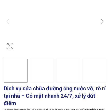
Dịch vụ sửa chữa đường ống nước vỡ, rò rỉ
tại nhà – Có mặt nhanh 24/7, xử lý dứt
điểm
Đường ống nước bị vỡ hoặc rò rỉ là một trong những sự cố
gây phiền toái