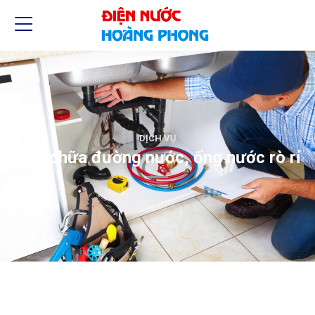
DỊCH VỤ
Sửa chữa đường nước, ống nước rò rỉ