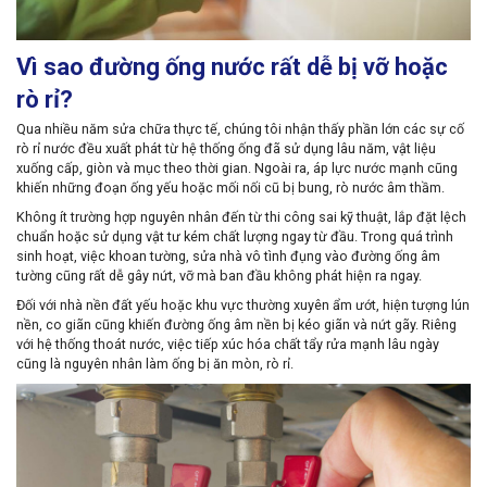
Vì sao đường ống nước rất dễ bị vỡ hoặc
rò rỉ?
Qua nhiều năm sửa chữa thực tế, chúng tôi nhận thấy phần lớn các sự cố
rò rỉ nước đều xuất phát từ hệ thống ống đã sử dụng lâu năm, vật liệu
xuống cấp, giòn và mục theo thời gian. Ngoài ra, áp lực nước mạnh cũng
khiến những đoạn ống yếu hoặc mối nối cũ bị bung, rò nước âm thầm.
Không ít trường hợp nguyên nhân đến từ thi công sai kỹ thuật, lắp đặt lệch
chuẩn hoặc sử dụng vật tư kém chất lượng ngay từ đầu. Trong quá trình
sinh hoạt, việc khoan tường, sửa nhà vô tình đụng vào đường ống âm
tường cũng rất dễ gây nứt, vỡ mà ban đầu không phát hiện ra ngay.
Đối với nhà nền đất yếu hoặc khu vực thường xuyên ẩm ướt, hiện tượng lún
nền, co giãn cũng khiến đường ống âm nền bị kéo giãn và nứt gãy. Riêng
với hệ thống thoát nước, việc tiếp xúc hóa chất tẩy rửa mạnh lâu ngày
cũng là nguyên nhân làm ống bị ăn mòn, rò rỉ.