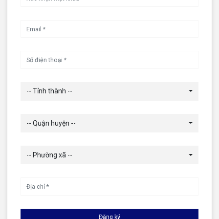
-- Tỉnh thành --
-- Quận huyện --
-- Phường xã --
Đăng ký