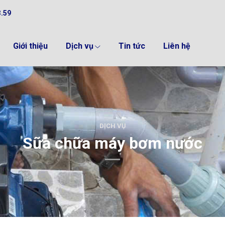
3.59
Giới thiệu
Dịch vụ
Tin tức
Liên hệ
DỊCH VỤ
Sữa chữa máy bơm nước