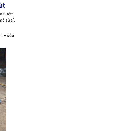
út
mà nước
 mò sửa”,
h – sửa