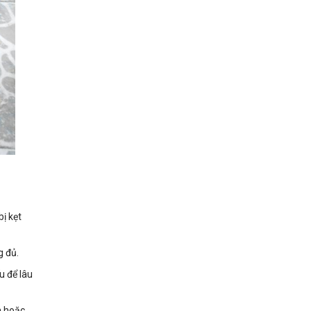
ị kẹt
g đủ.
u để lâu
h hoặc