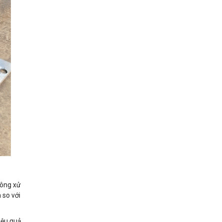
hông xử
 so với
iệu quả