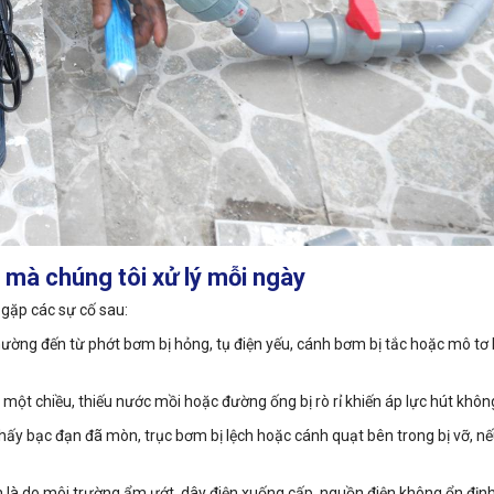
mà chúng tôi xử lý mỗi ngày
 gặp các sự cố sau:
ờng đến từ phớt bơm bị hỏng, tụ điện yếu, cánh bơm bị tắc hoặc mô tơ b
t chiều, thiếu nước mồi hoặc đường ống bị rò rỉ khiến áp lực hút khôn
hấy bạc đạn đã mòn, trục bơm bị lệch hoặc cánh quạt bên trong bị vỡ, nế
n là do môi trường ẩm ướt, dây điện xuống cấp, nguồn điện không ổn địn