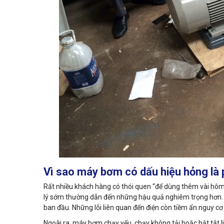
Vì sao máy bơm có dấu hiệu hỏng là 
Rất nhiều khách hàng có thói quen “để dùng thêm vài hôm
lý sớm thường dẫn đến những hậu quả nghiêm trọng hơn. M
ban đầu. Những lỗi liên quan đến điện còn tiềm ẩn nguy cơ 
Ngoài ra, máy bơm chạy yếu, chạy không tải hoặc bật tắt li