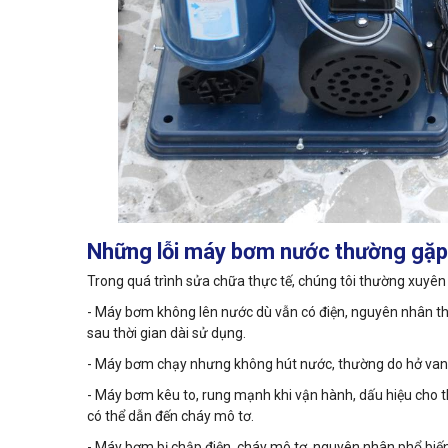
Những lỗi máy bơm nước thường gặp 
Trong quá trình sửa chữa thực tế, chúng tôi thường xuyên
- Máy bơm không lên nước dù vẫn có điện, nguyên nhân thư
sau thời gian dài sử dụng.
- Máy bơm chạy nhưng không hút nước, thường do hở van mộ
- Máy bơm kêu to, rung mạnh khi vận hành, dấu hiệu cho t
có thể dẫn đến cháy mô tơ.
- Máy bơm bị chập điện, cháy mô tơ, nguyên nhân phổ biế