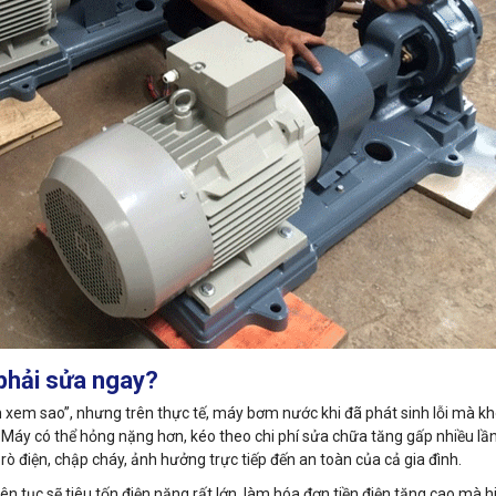
phải sửa ngay?
 xem sao”, nhưng trên thực tế, máy bơm nước khi đã phát sinh lỗi mà k
áy có thể hỏng nặng hơn, kéo theo chi phí sửa chữa tăng gấp nhiều lần
rò điện, chập cháy, ảnh hưởng trực tiếp đến an toàn của cả gia đình.
ên tục sẽ tiêu tốn điện năng rất lớn, làm hóa đơn tiền điện tăng cao mà h